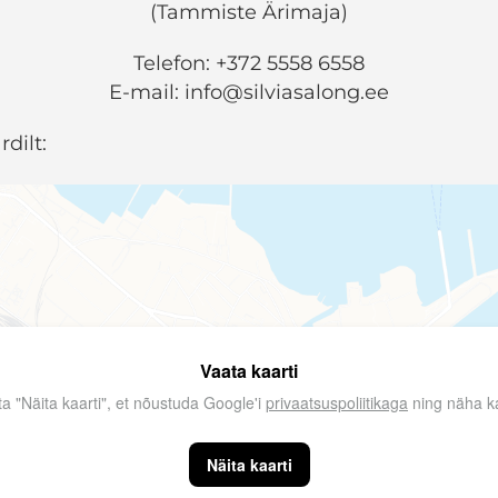
(Tammiste Ärimaja)
Telefon: +372 5558 6558
E-mail: info@silviasalong.ee
dilt:
Vaata kaarti
ta "Näita kaarti", et nõustuda Google'i
privaatsuspoliitikaga
ning näha ka
Näita kaarti